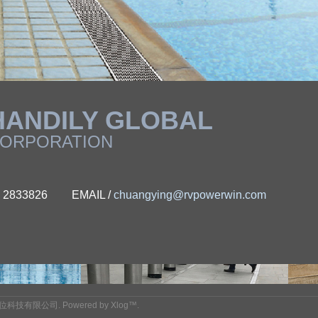
HANDILY GLOBAL
ORPORATION
 - 2833826
EMAIL /
chuangying@rvpowerwin.com
位科技有限公司.
Powered by
Xlog™
.