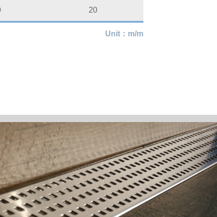
0
20
Unit：m/m