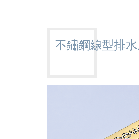
不鏽鋼線型排水座 (C