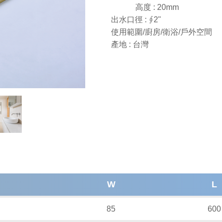
高度 : 20mm
出水口徑 : ∮2"
使用範圍/廚房/衛浴/戶外空間
產地 : 台灣
W
L
85
600