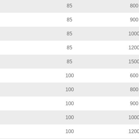
85
800
85
900
85
100
85
120
85
150
100
600
100
800
100
900
100
100
100
120